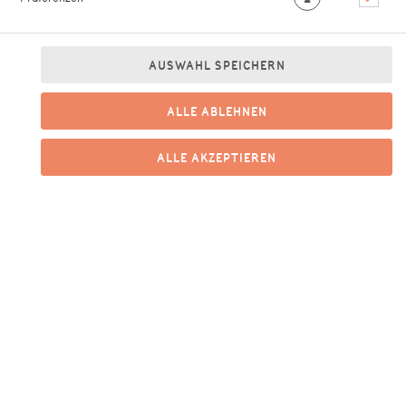
AUSWAHL SPEICHERN
ALLE ABLEHNEN
mit Salsiccia (würzige, italienische Wurst), scharfer Peperoni,
Paprika, Tomaten, Rucola und Mozzarella
ALLE AKZEPTIEREN
13,90 € *
* Die Preise können nach Auswahl des Stores variieren.
© 2026
Ciao Bella Gmbh
Impressum
Datenschutz
Barrierefreiheit
Lieferdienstsoftware und Webshop von
SIDES