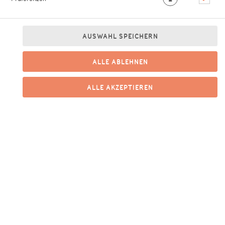
AUSWAHL SPEICHERN
ALLE ABLEHNEN
gemischter italienischer Salat mit Gurke, Cherrytomaten, Oliven und
roten Zwiebeln
ALLE AKZEPTIEREN
9,50 € *
* Die Preise können nach Auswahl des Stores variieren.
© 2026
Ciao Bella Gmbh
Impressum
Datenschutz
Barrierefreiheit
Lieferdienstsoftware und Webshop von
SIDES